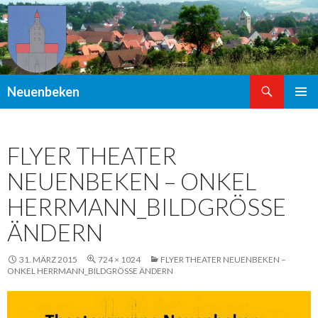
Suchen
Neuenbeken
ZUM
PRIMÄR
INHALT
MENÜ
SPRINGEN
FLYER THEATER
NEUENBEKEN – ONKEL
HERRMANN_BILDGRÖSSE Ä
NDERN
31. MÄRZ 2015
724 × 1024
FLYER THEATER NEUENBEKEN –
ONKEL HERRMANN_BILDGRÖSSE ÄNDERN