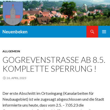
Suchen
Neuenbeken
ZUM
PRIMÄR
INHALT
MENÜ
SPRINGEN
ALLGEMEIN
GOGREVENSTRASSE AB 8.5.
KOMPLETTE SPERRUNG !
26. APRIL 2023
Der erste Abschnitt im Ortseingang (Kanalarbeiten für
Neubaugebiet) ist wie zugesagt abgeschlossen und die Stadt
informierte uns heute, dass vom 2.5. – 7.05.23 die