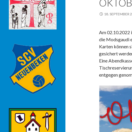
OKTOB
18. SEPTEMBER 
Am 02.10.2022 is
die Modsgaudi e
Karten können s
gesichert werde
Eine Abendkasse
Tischreservier
entgegen geno