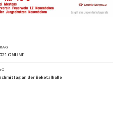
TRAG
on
021 ONLINE
AG
achmittag an der Beketalhalle