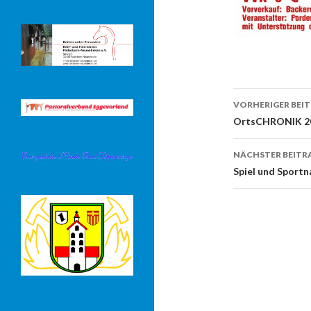
Beitrags-
VORHERIGER BEI
Navigati
OrtsCHRONIK 2
NÄCHSTER BEITR
Spiel und Sportn