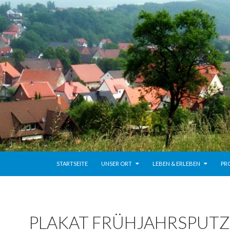
ZUM INHALT SPRINGEN
STARTSEITE
UNSER ORT
LEBEN & ERLEBEN
PR
PLAKAT FRÜHJAHRSPUTZ