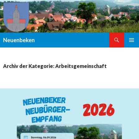
Suchen
Neuenbeken
ZUM
PRIMÄR
INHALT
MENÜ
SPRINGEN
Archiv der Kategorie: Arbeitsgemeinschaft