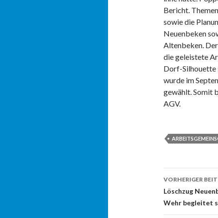
Bericht. Themen
sowie die Plan
Neuenbeken sow
Altenbeken. Der
die geleistete A
Dorf-Silhouette
wurde im Septem
gewählt. Somit b
AGV.
ARBEITSGEMEIN
Beitrags-
VORHERIGER BEI
Navigati
Löschzug Neuenb
Wehr begleitet s