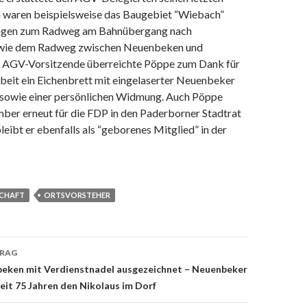
 waren beispielsweise das Baugebiet “Wiebach”
ungen zum Radweg am Bahnübergang nach
ie dem Radweg zwischen Neuenbeken und
 AGV-Vorsitzende überreichte Pöppe zum Dank für
rbeit ein Eichenbrett mit eingelaserter Neuenbeker
 sowie einer persönlichen Widmung. Auch Pöppe
ber erneut für die FDP in den Paderborner Stadtrat
leibt er ebenfalls als “geborenes Mitglied” in der
SCHAFT
ORTSVORSTEHER
TRAG
on
eken mit Verdienstnadel ausgezeichnet – Neuenbeker
eit 75 Jahren den Nikolaus im Dorf