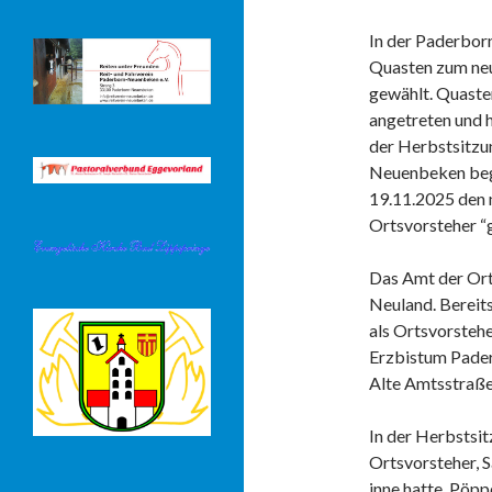
In der Paderbor
Quasten zum neu
gewählt. Quast
angetreten und h
der Herbstsitzu
Neuenbeken beg
19.11.2025 den 
Ortsvorsteher “
Das Amt der Ort
Neuland. Bereit
als Ortsvorstehe
Erzbistum Paderb
Alte Amtsstraße
In der Herbstsi
Ortsvorsteher, S
inne hatte. Pöpp