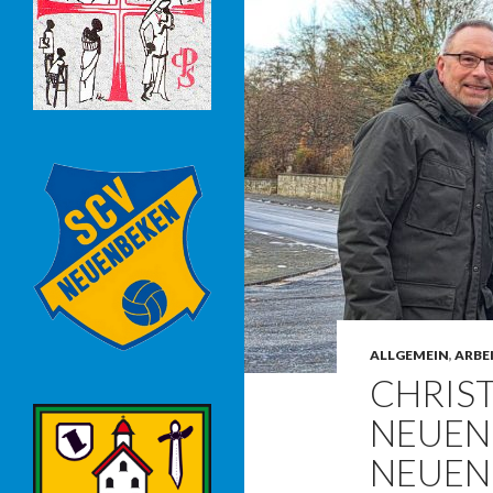
ALLGEMEIN
,
ARBE
CHRIS
NEUEN
NEUEN