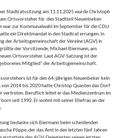
ner Stadtratssitzung am 11.11.2025 wurde Christoph
en Ortsvorsteher für den Stadtteil Neuenbeken
en war zur Kommunalwahl im September für die CDU
atte ein Direktmandat in den Stadtrat errungen. In
ng der Arbeitsgemeinschaft der Vereine (AGV) in
rüßte der Vorsitzende, Michael Biermann, am
neuen Ortsvorsteher. Laut AGV-Satzung ist der
geborenes Mitglied” der Arbeitsgemeinschaft.
svorstehers ist für den 64-jährigen Neuenbeker kein
s von 2014 bis 2020 hatte Christop Quasten das Dorf
r vertreten. Beruflich leitet er das Medienzentrum im
orn seit 1992. Er wohnt mit seiner Ehefrau an der
.
tzung bedanke sich Biermann beim scheidenden
ascha Pöppe, der das Amt in den letzten fünf Jahren
e erstattete den AGV-Delegierten seinen letzten