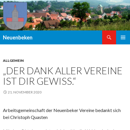
Suchen
Neuenbeken
ZUM
PRIMÄR
INHALT
MENÜ
SPRINGEN
ALLGEMEIN
„DER DANK ALLER VEREINE
IST DIR GEWISS.“
21. NOVEMBER 2020
Arbeitsgemeinschaft der Neuenbeker Vereine bedankt sich
bei Christoph Quasten