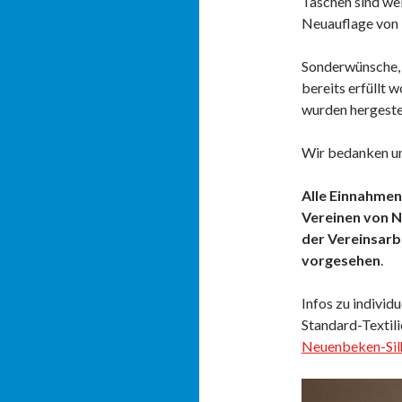
Taschen sind wei
Neuauflage von 
Sonderwünsche, 
bereits erfüllt 
wurden hergestel
Wir bedanken un
Alle Einnahmen
Vereinen von N
der Vereinsarb
vorgesehen
.
Infos zu individ
Standard-Textili
Neuenbeken-Silh