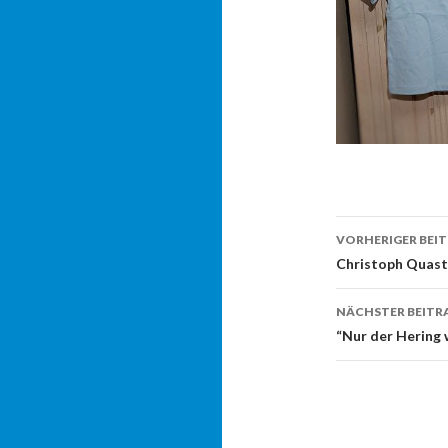
Beitrags-
VORHERIGER BEI
Navigati
Christoph Quast
NÄCHSTER BEITR
“Nur der Hering 