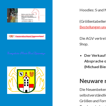
Hoodies: S und
(Größentabellen 
Bestellungen un
Die AGV vertreib
Shop.
Der Verkauf 
Absprache o
(Michael Bi
Neuware n
Die Neuenbeken-
selbstverständli
Größen und Forme