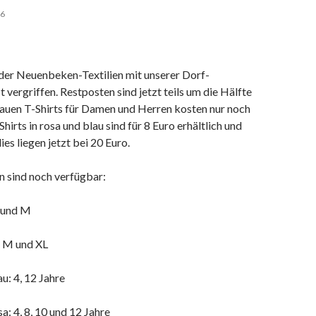
26
 der Neuenbeken-Textilien mit unserer Dorf-
st vergriffen. Restposten sind jetzt teils um die Hälfte
rauen T-Shirts für Damen und Herren kosten nur noch
hirts in rosa und blau sind für 8 Euro erhältlich und
es liegen jetzt bei 20 Euro.
 sind noch verfügbar:
S und M
, M und XL
u: 4, 12 Jahre
a: 4, 8, 10 und 12 Jahre