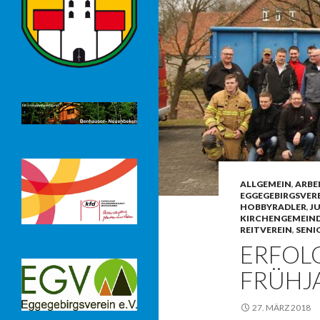
ALLGEMEIN
,
ARBE
EGGEGEBIRGSVER
HOBBYRADLER
,
J
KIRCHENGEMEIN
REITVEREIN
,
SENI
ERFOL
FRÜHJ
27. MÄRZ 2018