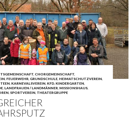
ITSGEMEINSCHAFT
,
CHORGEMEINSCHAFT
,
EIN
,
FEUERWEHR
,
GRUNDSCHULE
,
HEIMATSCHUTZVEREIN
,
UTEEN
,
KARNEVALSVEREIN
,
KFD
,
KINDERGARTEN
,
DE
,
LANDFRAUEN / LANDMÄNNER
,
MISSIONSHAUS
,
OREN
,
SPORTVEREIN
,
THEATERGRUPPE
GREICHER
AHRSPUTZ